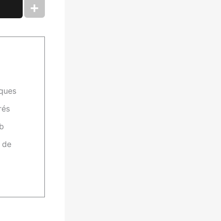
rques
rés
b
 de