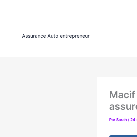
Aller
au
contenu
Assurance Auto entrepreneur
Macif
assur
Par
Sarah
/
24 