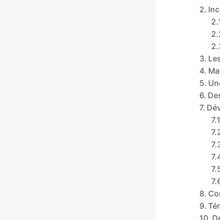
In
Le
Ma
Une
Des
Dév
Co
Té
D