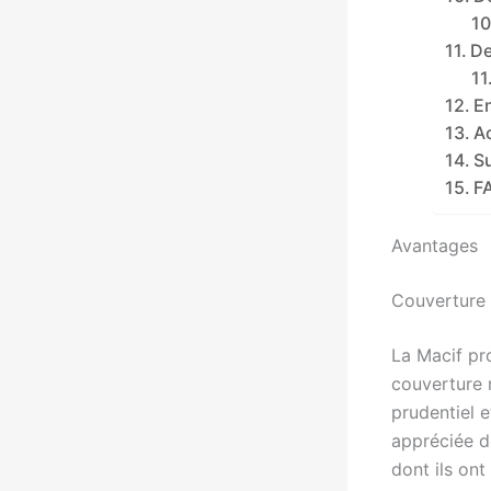
De
E
Ac
S
FA
Avantages
Couverture 
La Macif p
couverture 
prudentiel e
appréciée de
dont ils ont