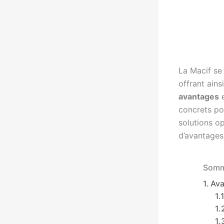
La Macif se
offrant ains
avantages
e
concrets pou
solutions o
d’avantages 
Somm
Av