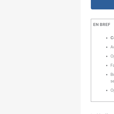
EN BREF
C
A
O
Fa
B
s
O