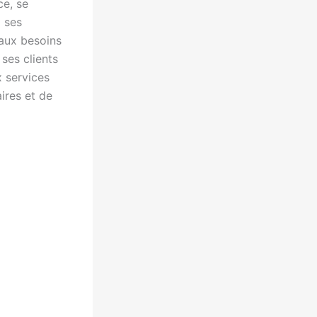
ce, se
à ses
 aux besoins
 ses clients
x services
ires et de