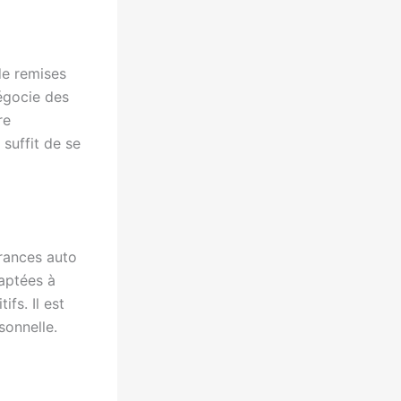
de remises
égocie des
re
 suffit de se
rances auto
aptées à
fs. Il est
sonnelle.