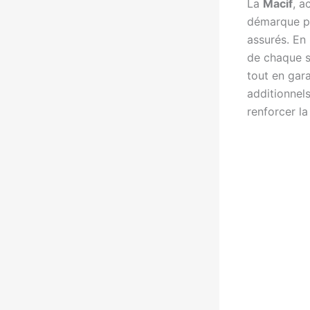
La
Macif
, a
démarque p
assurés. En
de chaque so
tout en gar
additionnels
renforcer l