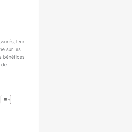
surés, leur
he sur les
s bénéfices
r de