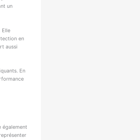
nt un
 Elle
otection en
rt aussi
tiquants. En
performance
e également
 représenter