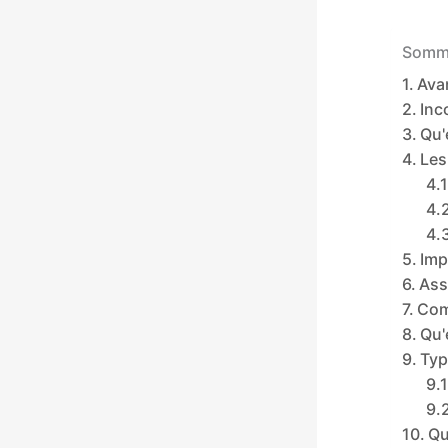
Somma
Ava
Inc
Qu'
Les
Imp
Ass
Com
Qu'
Typ
Qu