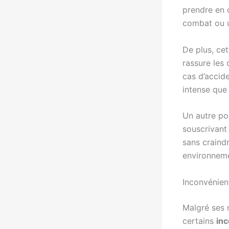
prendre en 
combat ou u
De plus, cet
rassure les 
cas d’accid
intense que
Un autre poi
souscrivant
sans craind
environneme
Inconvénien
Malgré ses 
certains
in