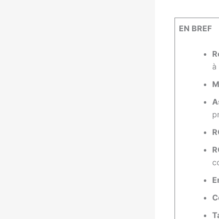
EN BREF
R
à 
M
A
p
R
R
c
E
C
T