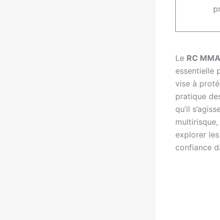
p
Le
RC MM
essentielle 
vise à prot
pratique de
qu’il s’agis
multirisque,
explorer le
confiance d