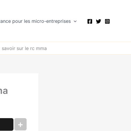
rance pour les micro-entreprises
t savoir sur le rc mma
ma