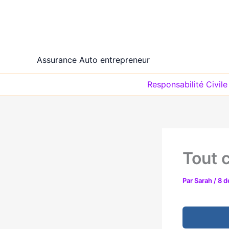
Aller
au
contenu
Assurance Auto entrepreneur
Responsabilité Civil
Tout c
Par
Sarah
/
8 