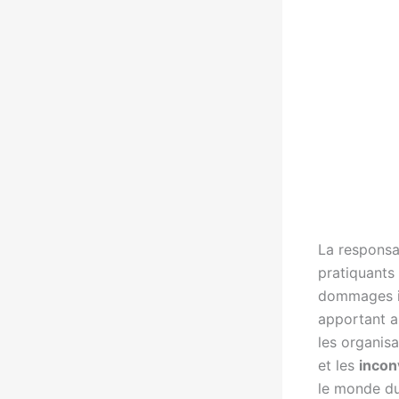
La responsa
pratiquants
dommages in
apportant a
les organis
et les
incon
le monde d