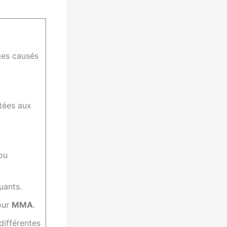
es causés
ées aux
ou
uants.
pour
MMA
.
différentes