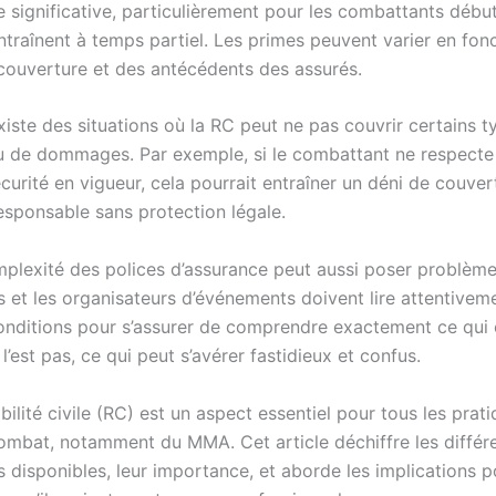
 significative, particulièrement pour les combattants débu
ntraînent à temps partiel. Les primes peuvent varier en fon
couverture et des antécédents des assurés.
existe des situations où la RC peut ne pas couvrir certains 
u de dommages. Par exemple, si le combattant ne respecte
curité en vigueur, cela pourrait entraîner un déni de couver
responsable sans protection légale.
omplexité des polices d’assurance peut aussi poser problème
 et les organisateurs d’événements doivent lire attentiveme
onditions pour s’assurer de comprendre exactement ce qui 
 l’est pas, ce qui peut s’avérer fastidieux et confus.
ilité civile (RC) est un aspect essentiel pour tous les prat
ombat, notamment du MMA. Cet article déchiffre les différ
 disponibles, leur importance, et aborde les implications p