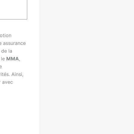
notion
te assurance
 de la
 le
MMA
,
e
tés. Ainsi,
r avec