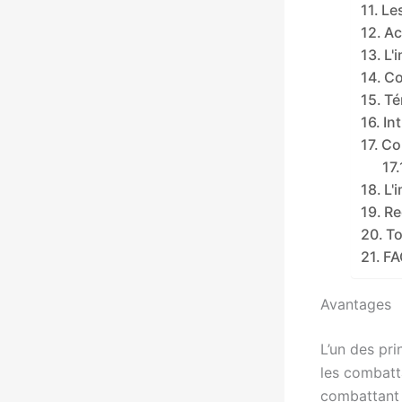
Le
Ac
L'
Co
Té
In
Co
L'
Re
To
FA
Avantages
L’un des pr
les combatt
combattant