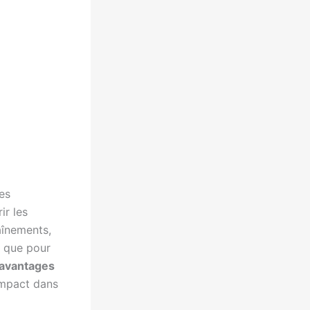
es
ir les
aînements,
s que pour
avantages
impact dans