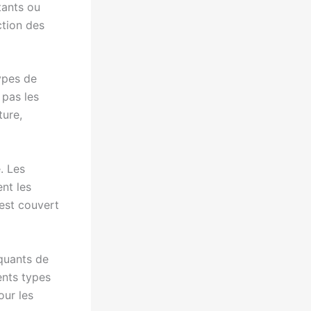
tants ou
ction des
types de
 pas les
ture,
. Les
nt les
est couvert
iquants de
ents types
our les